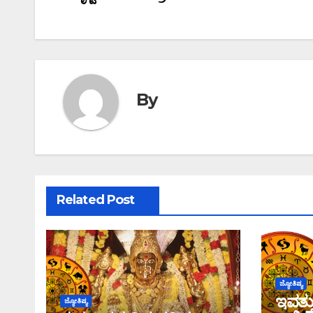
navigation
By
Related Post
ಜ್ಯೋತಿಷ್ಯ
ಇವತ್
ಜ್ಯೋತಿಷ್ಯ