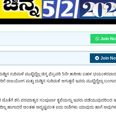
Join N
Join N
ಡಿನ ಸುರಿಮಳೆ ಮುಟ್ಟಿದ್ದೆಲ್ಲ ಚಿನ್ನ ಫೆಬ್ರವರಿ 5ನೇ ತಾರೀಕು ಬಹಳ ಭಯಂಕರವಾ
ರಾಜಯೋಗ ಮತ್ತು ದುಡ್ಡಿನ ಸುರಿಮಳೆ ಆಗುತ್ತದೆ ಇವರು ಮುಟ್ಟಿದ್ದೆಲ್ಲಾ ಬಂಗಾ
ೆ ಇದರ ಜೊತೆಗೆ ಶನಿ ಪರಮಾತ್ಮನ ಸಂಪೂರ್ಣ ಕೃಪೆಯನ್ನು ಇವರು ಪಡೆಯುವುದರಿಂದ
ುದಿಲ್ಲ ಹಾಗಾದರೆ ಅಂತಹ ಅದೃಷ್ಟವಂತ ಐದು ರಾಶಿಗಳು ಯಾವುದು ಹಾಗೆ ಅವುಗಳಿ