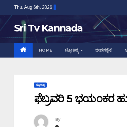
Skip
Thu. Aug 6th, 2026
to
content
Sri Tv Kannada
HOME
ಜ್ಯೋತಿಷ್ಯ
ಜೀವನಶೈಲಿ
ಆ
ಜ್ಯೋತಿಷ್ಯ
ಫೆಬ್ರವರಿ 5 ಭಯಂಕರ ಹ
By