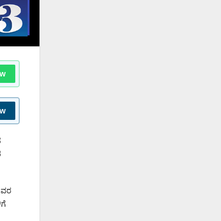
ow
ow
ದ
ರ
 ಇವರ
ಗೆ