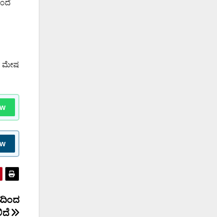
ತಂದೆ
ರೆ ಮೇಷ
ow
ow
ಹದಿಂದ
ಿದೆ