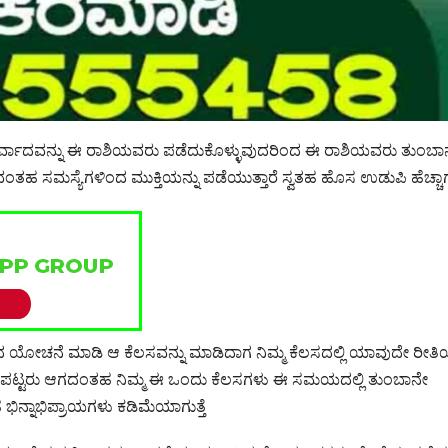
್ವಾದವನ್ನು ಈ ರಾಶಿಯವರು ಪಡೆದುಕೊಳ್ಳುವುದರಿಂದ ಈ ರಾಶಿಯವರು ತುಂಬಾ
ಂತಹ ಸಮಸ್ಯೆಗಳಿಂದ ಮುಕ್ತಿಯನ್ನು ಪಡೆಯುತ್ತಾರೆ ಸ್ವತಹ ಹೊಸ ಉಡುಪಿ ಹೆಚ್ಚಾಗು
ಯೋಚನೆ ಮಾಡಿ ಆ ಕೆಲಸವನ್ನು ಮಾಡಿದಾಗ ನಿಮ್ಮ ಕೆಲಸದಲ್ಲಿ ಯಾವುದೇ ರೀತ
್ಟ ಪಟ್ಟರು ಆಗದಂತಹ ನಿಮ್ಮ ಈ ಒಂದು ಕೆಲಸಗಳು ಈ ಸಮಯದಲ್ಲಿ ತುಂಬಾನೇ
 ಭಿನ್ನಾಭಿಪ್ರಾಯಗಳು ಕಡಿಮೆಯಾಗುತ್ತೆ