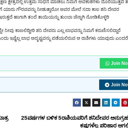
 ಶಿಕ್ಷಣ ಕ್ಷೇತ್ರದಲ್ಲಿ ಉತ್ತಮ ಸಾಧನೆ ಮಾಡಲು ನಿಮಗೆ ಅವಕಾಶಗಳು ದೊರೆಯುತ್ತವೆ 
ಗೆ ಯಾರು ಗೌರವವನ್ನು ನೀಡುತ್ತಾರೋ ಅವರ ಮೇಲೆ ಸದಾ ಕಾಲ ಶನಿ ದೇವರ
್ತದೆ ಹಾಗಾಗಿ ತಂದೆ ತಾಯಿಯನ್ನು ತುಂಬಾ ಚೆನ್ನಾಗಿ ನೋಡಿಕೊಳ್ಳಿರಿ
ನೀವು ಕಾಣಲಿದ್ದೀರಿ ಶನಿ ದೇವರು ಎಲ್ಲ ಲಾಭವನ್ನು ನಿಮಗೆ ಕರುಣಿಸಲಿದ್ದಾರೆ
ಎಂದು ಇಷ್ಟೆಲ್ಲ ಲಾಭ ಅದೃಷ್ಟವನ್ನು ಪಡೆಯಲಿರುವ ಆ ರಾಶಿಗಳು ಯಾವುದು ಎಂದ
Join N
Join N
ಾತ್ರ
25ವರ್ಷಗಳ ಬಳಿಕ 5ರಾಶಿಯವರಿಗೆ ಶನಿದೇವರ ಅನುಗ್ರ
ಕಷ್ಟಗಳೆಲ್ಲ ಪರಿಹಾರ ಆಗಲ