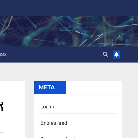
ಬರಿ
META
ಗ
Log in
Entries feed