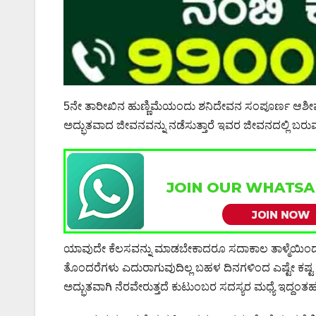
5ನೇ ತಾರೀಖಿನ ಹುಣ್ಣಿಮೆಯಂದು ಶನಿದೇವನ ಸಂಪೂರ್ಣ ಆಶೀರ
ಅದ್ಭುತವಾದ ಜೀವನವನ್ನು ನಡೆಸುತ್ತಾರೆ ಇವರ ಜೀವನದಲ್ಲಿ ಬರುವ
ಯಾವುದೇ ಕೆಲಸವನ್ನು ಮಾಡಬೇಕಾದರೂ ಸದಾಕಾಲ ತಾಳ್ಮೆಯಿಂದ 
ತೊಂದರೆಗಳು ಎದುರಾಗುವುದಿಲ್ಲ ಬಹಳ ದಿನಗಳಿಂದ ಎಷ್ಟೇ ಕಷ
ಅದ್ಭುತವಾಗಿ ನೆರವೇರುತ್ತದೆ ಕುಟುಂಬರ ಸದಸ್ಯರ ಮಧ್ಯೆ ಇದ್ದಂತಹ