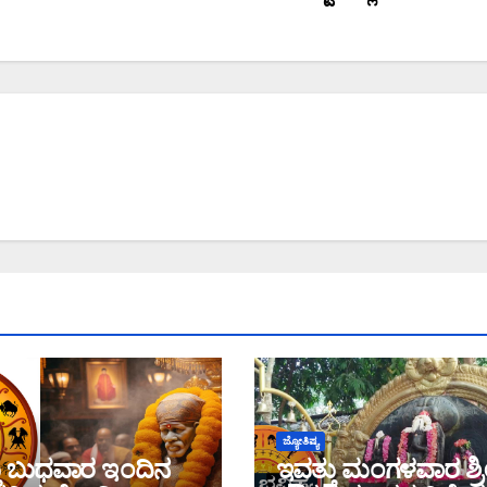
ಜ್ಯೋತಿಷ್ಯ
ತು ಬುಧವಾರ ಇಂದಿನ
ಇವತ್ತು ಮಂಗಳವಾರ ಶ್ರ