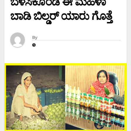
ಬೆಳೆಸಿಕೊಂಡ ಈ ಮಹಿಳಾ
ಬಾಡಿ ಬಿಲ್ಡರ್ ಯಾರು ಗೊತ್ತೆ
By