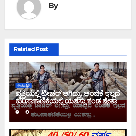
By
Related Post
ಜೀವನಶೈಲಿ
ವೃತ್ತಿಯಲ್ಲಿ ಟೀಚರ್ ಆಗಿದ್ರು, ಅಂಜಿಕೆ ಇಲ್ಲದೆ
ಕುರಿಸಾಕಾಣಿಕೆಯಲ್ಲಿ ಯಶಸ್ಸು ಕಂಡ ಶ್ವೇತಾ