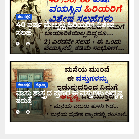
ಜೀವನಶೈಲಿ
40 ವರ್ಷ ಮೇಲ್ಪಟ್ಟ ಹಿರಿಯರಿಗೆ ವಿಶೇಷ
ಸಲಹೆ
ಜೀವನಶೈಲಿ
ಜ್ಯೋತಿಷ್ಯ
ವಾಸ್ತು ಶಾಸ್ತ್ರದ ಪ್ರಕಾರ ಈ ವಸ್ತುಗಳು ಅದೃಷ್ಟ
ತರುತ್ತೆ