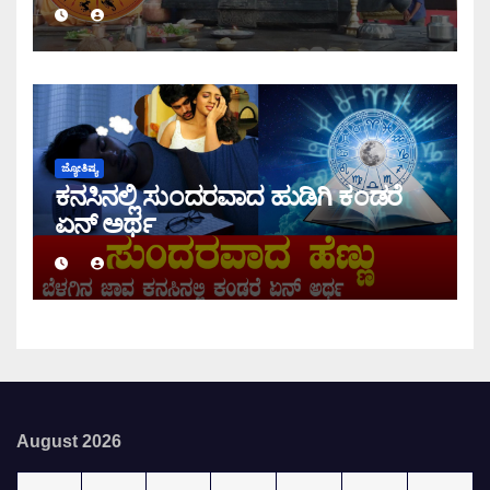
ಇಂದಿನ ರಾಶಿ ಭವಿಷ್ಯ ತಿಳಿಯಿರಿ
ಜ್ಯೋತಿಷ್ಯ
ಕನಸಿನಲ್ಲಿ ಸುಂದರವಾದ ಹುಡಿಗಿ ಕಂಡರೆ
ಏನ್ ಅರ್ಥ
August 2026