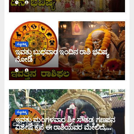
ಜ್ಯೋತಿಷ್ಯ
ಇವತ್ತು ಬುಧವಾರ ಇಂದಿನ ರಾಶಿ ಭವಿಷ್ಯ
ನೋಡಿ
ಜ್ಯೋತಿಷ್ಯ
ಇವತ್ತು ಮಂಗಳವಾರ ಶ್ರೀ ಸೌತಡ್ಕ ಗಣಪನ
ವಿಶೇಷ ಕೃಪೆ ಈ ರಾಶಿಯವರ ಮೇಲಿದೆ,