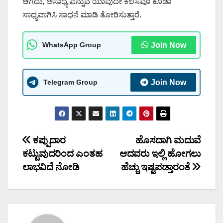
ಆಗದು, ಅಸಾಧ್ಯ ಎನ್ನುವ ಯಾವುದೇ ಕೆಲಸವೂ ಕೂಡಾ
ಸಾಧ್ಯವಾಗಿಸಿ ಸಾಧನೆ ಮಾಡಿ ತೋರಿಸುತ್ತಾರೆ.
WhatsApp Group
Join Now
Telegram Group
Join Now
Post
ಕಪ್ಪುದಾರ
ಹೊಸದಾಗಿ ಮದುವೆ
ಕಟ್ಟುವುದರಿಂದ ಎಂತಹ
ಆದವರು ಇಲ್ಲಿ ಹೋಗಲು
navigation
ಲಾಭವಿದೆ ನೋಡಿ
ಹೆಚ್ಚು ಇಷ್ಟಪಡ್ತಾರಂತೆ