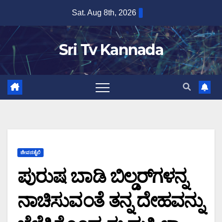
Skip
Sat. Aug 8th, 2026
to
content
Sri Tv Kannada
ಜೀವನಶೈಲಿ
ಪುರುಷ ಬಾಡಿ ಬಿಲ್ಡರ್​ಗಳನ್ನ
ನಾಚಿಸುವಂತೆ ತನ್ನ ದೇಹವನ್ನು