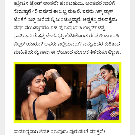
ಇತ್ತೀಚಿನ ಟ್ರೆಂಡ್ ಅಂತಲೇ ಹೇಳಬಹುದು. ಅಂತವರ ಸಾಲಿಗೆ
ಸೇರುತ್ತಾರೆ 45 ವರ್ಷದ ಈ ಒಬ್ಬ ಮಹಿಳೆ. ಇವರು ಸಿಕ್ಸ್ ಪ್ಯಾಕ್
ಜೊತೆಗೆ ಸಿಲ್ಕ್ ಸೀರೆಯಲ್ಲಿ ಮಿಂಚುತ್ತಿದ್ದಾರೆ. ಅಷ್ಟಕ್ಕೂ ನಲವತ್ತೈದು
ವರ್ಷ ವಯಸ್ಸಾದರೂ ಸಹ ಪುರುಷ ಬಾಡಿ ಬಿಲ್ಡರ್​ಗಳನ್ನ
ನಾಚಿಸುವಂತೆ ತನ್ನ ದೇಹವನ್ನು ಬೆಳೆಸಿಕೊಂಡ ಈ ಮಹಿಳಾ ಬಾಡಿ
ಬಿಲ್ಡರ್ ಯಾರೂ? ಅವರು ಎಲ್ಲಿಯವರು? ಎನ್ನುವುದರ ಕುರಿತಾದ
ಮಾಹಿತಿಯನ್ನು ನಾವು ಈ ಲೇಖನದ ಮೂಲಕ ತಿಳಿದುಕೊಳ್ಳೋಣ.
ಸಾಮಾನ್ಯವಾಗಿ ಜಿಮ್ ಇರುವುದು ಪುರುಷರಿಗೆ ಮಾತ್ರವೇ