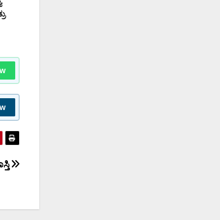
ಯ
ರು
ow
ow
್ತಿ