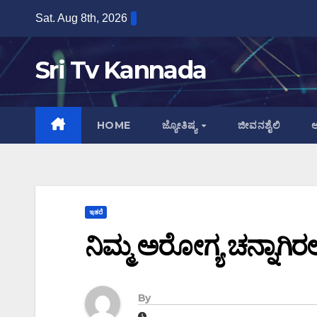
Skip
Sat. Aug 8th, 2026
to
content
Sri Tv Kannada
HOME
ಜ್ಯೋತಿಷ್ಯ
ಜೀವನಶೈಲಿ
ಆ
ಇತರೆ
ನಿಮ್ಮ ಅರೋಗ್ಯ ಚನ್ನಾಗಿರ
By