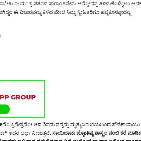
ಿಸಬೇಕು ಈ ಮಂತ್ರ ಪತನದ ಸಾರಾಂಶವೇನು ಅನ್ನೋದನ್ನ ತಿಳಿದುಕೊಳ್ಳೋಣ ಅದಕ್
ದ್ದರೆ ಈ ವಿಚಾರವನ್ನು ತಿಳಿದ ಮೇಲೆ ನಿಮ್ಮ ಸ್ನೇಹಿತರಿಗೂ ಹಚ್ಚಿಕೊಳ್ಳೋದನ್ನ
ಃ
ೊ ತ್ರಿನೇತ್ರನೋ ಆದ ಶಿವನು ನನ್ನನ್ನು ಮೃತ್ಯುವಿನ ಭಯದಿಂದ ಸೌತೆಕಾಯಿಯ
ಾಗಿ ಇದರ ಅರ್ಥ ನೀಡುತ್ತದೆ.
ಸಾಯಿಬಾಬಾ ಜ್ಯೋತಿಷ್ಯ ಶಾಸ್ತ್ರಂ ನಂಬಿ ಕರೆ ಮಾಡಿ