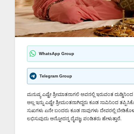
WhatsApp Group
Telegram Group
ಮನುಷ್ಯ ಎಷ್ಟೇ ಶ್ರೀಮಾತನಾಗಲಿ ಅವನಲ್ಲಿ ಇರುವಂತ ದುಡ್ಡಿನಿಂದ
ಅಲ್ಲ ಇನ್ನು ಎಷ್ಟೇ ಶ್ರೀಮಂತನಾಗಿದ್ದರು ಕೂಡ ಸಾವಿನಿಂದ ತಪ್ಪಿಸಿ
ಸುಖಗಳು ಏನೇ ಬಂದರು ಕೂಡ ನಾವುಗಳು ದೇವರಲ್ಲಿ ಬೇಡಿಕೊಳ್ಳುತ
ಲಭಿಸುವುದು ಅನ್ನೋದನ್ನ ದೈವಜ್ಞ ಪಂಡಿತರು ಹೇಳುತ್ತಾರೆ.