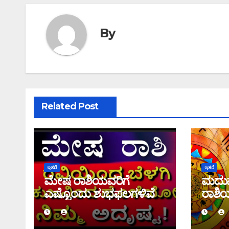
By
Related Post
ಇತರೆ
ಇತರೆ
ಮೇಷ ರಾಶಿಯವರಿಗೆ
ಮದು
ಎಷ್ಟೊಂದು ಶುಭಫಲಗಳಿವೆ
ರಾಶಿ
ಸಂಪೂ