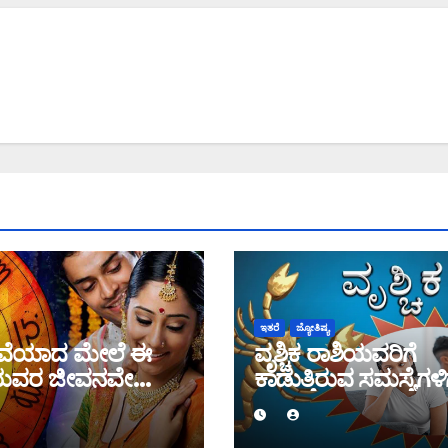
ಇತರೆ
ಜ್ಯೋತಿಷ್ಯ
ವೆಯಾದ ಮೇಲೆ ಈ
ವೃಶ್ಚಿಕ ರಾಶಿಯವರಿಗೆ
ಯವರ ಜೀವನವೇ
ಕಾಡುತ್ತಿರುವ ಸಮಸ್ಯೆಗಳಿ
ರ್ಣ ಬದಲಾಗಲಿದೆ
ಉತ್ತರ ಸಿಗುತ್ತಾ ಈ ನವ
ತಿಂಗಳಲ್ಲಿ?