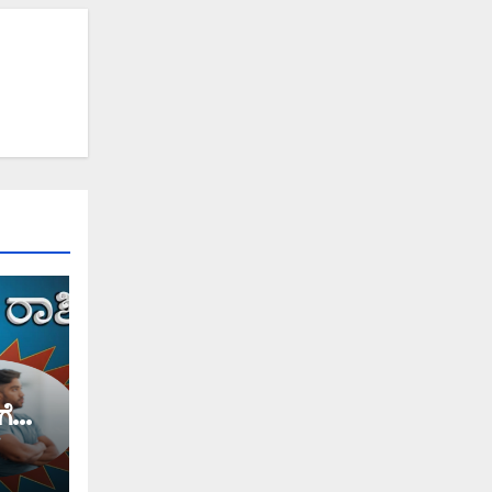
ಗೆ
ೆಂಬರ್