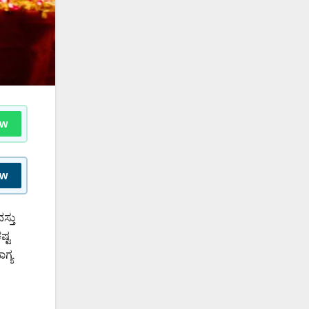
ow
ow
ಸ್ತು
ಷ್ಟ
ಗ್ಯ