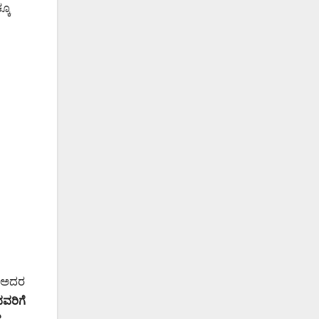
ಕೂ
ು ಅದರ
ದವರಿಗೆ