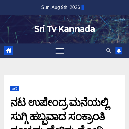
Skip
Sun. Aug 9th, 2026
to
content
Sri Tv Kannada
ಇತರೆ
ನಟ ಉಪೇಂದ್ರ ಮನೆಯಲ್ಲಿ
ಸುಗ್ಗಿ ಹಬ್ಬವಾದ ಸಂಕ್ರಾಂತಿ