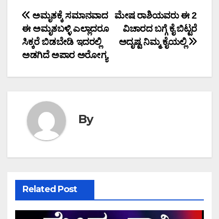
Post
ಅಮೃತಕ್ಕೆ ಸಮಾನವಾದ
ಮೇಷ ರಾಶಿಯವರು ಈ 2
ಈ ಅಮೃತಬಳ್ಳಿ ಎಲ್ಲಾದರೂ
ವಿಚಾರದ ಬಗ್ಗೆ ಕೈ ಬಿಟ್ಟರೆ
navigation
ಸಿಕ್ಕರೆ ಬಿಡಬೇಡಿ ಇದರಲ್ಲಿ
ಅದೃಷ್ಟ ನಿಮ್ಮ ಕೈಯಲ್ಲಿ
ಅಡಗಿದೆ ಅಪಾರ ಅರೋಗ್ಯ
By
Related Post