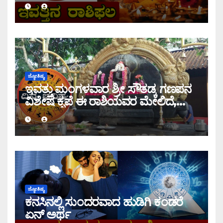
ಜ್ಯೋತಿಷ್ಯ
ಇವತ್ತು ಮಂಗಳವಾರ ಶ್ರೀ ಸೌತಡ್ಕ ಗಣಪನ
ವಿಶೇಷ ಕೃಪೆ ಈ ರಾಶಿಯವರ ಮೇಲಿದೆ,
ಇಂದಿನ ರಾಶಿ ಭವಿಷ್ಯ ತಿಳಿಯಿರಿ
ಜ್ಯೋತಿಷ್ಯ
ಕನಸಿನಲ್ಲಿ ಸುಂದರವಾದ ಹುಡಿಗಿ ಕಂಡರೆ
ಏನ್ ಅರ್ಥ