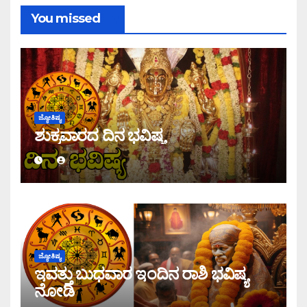
You missed
ಜ್ಯೋತಿಷ್ಯ
ಶುಕ್ರವಾರದ ದಿನ ಭವಿಷ್ಯ
ಜ್ಯೋತಿಷ್ಯ
ಇವತ್ತು ಬುಧವಾರ ಇಂದಿನ ರಾಶಿ ಭವಿಷ್ಯ
ನೋಡಿ