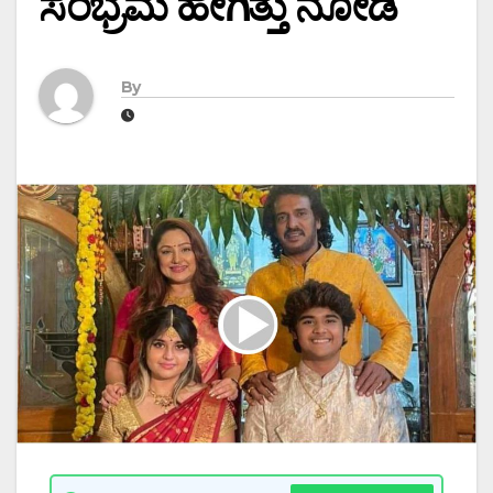
ಸಂಭ್ರಮ ಹೇಗಿತ್ತು ನೋಡಿ
By