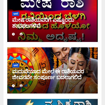
ಇತರೆ
ಮೇಷ ರಾಶಿಯವರಿಗೆ ಎಷ್ಟೊಂದು
ಶುಭಫಲಗಳಿವೆ
ಇತರೆ
ಮದುವೆಯಾದ ಮೇಲೆ ಈ ರಾಶಿಯವರ
ಜೀವನವೇ ಸಂಪೂರ್ಣ ಬದಲಾಗಲಿದೆ