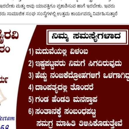
 ಇರಬೇಕು ಮತ್ತು ಅವು ಯಾವತ್ತಿಗೂ ಪ್ರಕಾಶಿಸುವ ಹಾಗೆ ಇರಬೇಕು. ಇವರು
ವರು ಸಾಮಾಜಿಕ ಸಂಘ ಸಂಸ್ಥೆಗಳಲ್ಲಿ ಉತ್ತಮ ಕಾರ್ಯವನ್ನು ನಿರ್ವಹಿಸುತ್ತಾರೆ