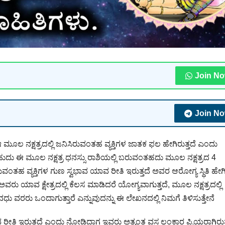
Join N
Join N
ಮೂಲ ನಕ್ಷತ್ರದಲ್ಲಿ ಜನಿಸಿರುವಂತಹ ವ್ಯಕ್ತಿಗಳ ಜಾತಕ ಫಲ ಹೇಗಿರುತ್ತದೆ ಎಂದು
ಬಹುದು ಈ ಮೂಲ ನಕ್ಷತ್ರ ಧನಸ್ಸು ರಾಶಿಯಲ್ಲಿ ಬರುವಂತಹದು ಮೂಲ ನಕ್ಷತ್ರದ 4
ತಹ ವ್ಯಕ್ತಿಗಳ ಗುಣ ಸ್ವಭಾವ ಯಾವ ರೀತಿ ಇರುತ್ತದೆ ಅವರ ಆರೋಗ್ಯ ಸ್ಥಿತಿ ಹೇಗಿರ
 ಅವರು ಯಾವ ಕ್ಷೇತ್ರದಲ್ಲಿ ಕೆಲಸ ಮಾಡಿದರೆ ಯೋಗ್ಯವಾಗುತ್ತದೆ, ಮೂಲ ನಕ್ಷತ್ರದಲ್ಲಿ
ವಧು ವರರು ಒಂದಾಗುತ್ತಾರೆ ಎನ್ನುವುದನ್ನು ಈ ಲೇಖನದಲ್ಲಿ ನಿಮಗೆ ತಿಳಿಸುತ್ತೇನೆ
 ರೀತಿ ಇರುತ್ತದೆ ಎಂದು ನೋಡಿದಾಗ ಇವರು ಅತ್ಯಂತ ವಸ್ತ್ರಲಂಕಾರ ಪ್ರಿಯರಾಗಿರುತ್