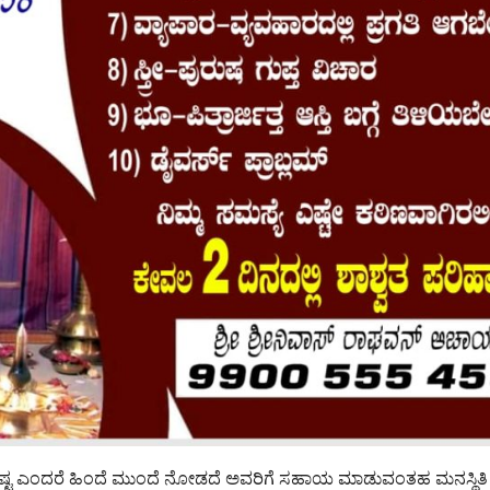
ು ಕಷ್ಟ ಎಂದರೆ ಹಿಂದೆ ಮುಂದೆ ನೋಡದೆ ಅವರಿಗೆ ಸಹಾಯ ಮಾಡುವಂತಹ ಮನಸ್ಥಿತಿ