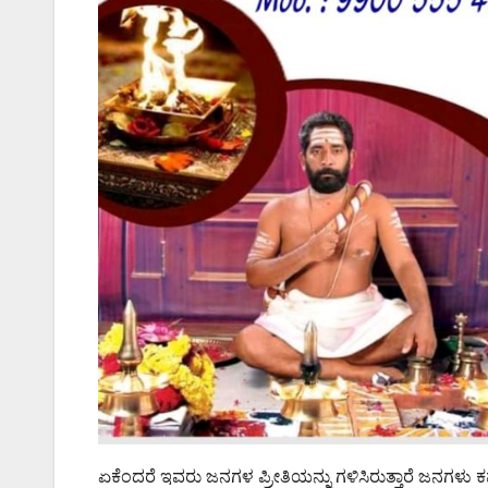
ಏಕೆಂದರೆ ಇವರು ಜನಗಳ ಪ್ರೀತಿಯನ್ನು ಗಳಿಸಿರುತ್ತಾರೆ ಜನಗಳ