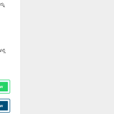
್ನು
್ಲಿ
ow
ow