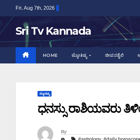
Skip
Fri. Aug 7th, 2026
to
content
Sri Tv Kannada
HOME
ಜ್ಯೋತಿಷ್ಯ
ಜೀವನಶೈಲಿ
ಆ
ಜ್ಯೋತಿಷ್ಯ
ಧನಸ್ಸು ರಾಶಿಯವರು ತಿಳಿ
By
#astrology
,
#daily horoscop