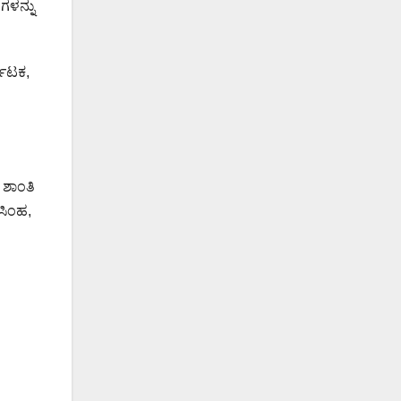
ಗಳನ್ನು
ಕಾಟಕ,
 ಶಾಂತಿ
ಸಿಂಹ,