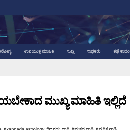
ರೋಗ್ಯ
ಉಪಯುಕ್ತ ಮಾಹಿತಿ
ಸುದ್ದಿ
ಸಾಧಕರು
ಕಥೆ ಕಾದಂ
ಯಬೇಕಾದ ಮುಖ್ಯ ಮಾಹಿತಿ ಇಲ್ಲಿದೆ
e
,
#kannada astrology
,
#ಧನಸ್ಸು ರಾಶಿ
,
#ಮಕರ ರಾಶಿ
,
#ವೃಶ್ಚಿಕ ರಾಶಿ