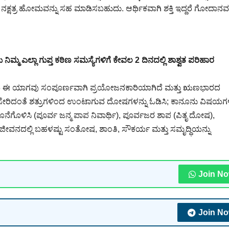
ೆ ನಕ್ಷತ್ರ ಹೋಮವನ್ನು ಸಹ ಮಾಡಿಸಬಹುದು. ಆರ್ಥಿಕವಾಗಿ ಶಕ್ತಿ ಇದ್ದರೆ ಗೋದಾನವನ
ನಿಮ್ಮ ಎಲ್ಲಾ ಗುಪ್ತ ಕಠಿಣ ಸಮಸ್ಯೆಗಳಿಗೆ ಕೇವಲ 2 ದಿನದಲ್ಲಿ ಶಾಶ್ವತ ಪರಿಹಾರ
ರಿಯ ಈ ಯಾಗವು ಸಂಪೂರ್ಣವಾಗಿ ಪ್ರಯೋಜನಕಾರಿಯಾಗಿದೆ ಮತ್ತು ಋಣಭಾರದ
್ರ ಸೇರಿದಂತೆ ಶತ್ರುಗಳಿಂದ ಉಂಟಾಗುವ ದೋಷಗಳನ್ನು ಓಡಿಸಿ; ಕಾನೂನು ವಿಷಯಗಳಲ
ೊನೆಗೊಳಿಸಿ (ಪೂರ್ವ ಜನ್ಮ ಪಾಪ ನಿವಾರ್ಥಿ), ಪೂರ್ವಜರ ಶಾಪ (ಪಿತೃ ದೋಷ),
ಜೀವನದಲ್ಲಿ ಬಹಳಷ್ಟು ಸಂತೋಷ, ಶಾಂತಿ, ಸೌಕರ್ಯ ಮತ್ತು ಸಮೃದ್ಧಿಯನ್ನು
Join N
Join N