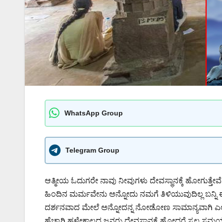
WhatsApp Group
Telegram Group
ಆತ್ಮೀಯ ಓದುಗರೇ ನಾವು ನೀವುಗಳು ದೇವಸ್ಥಾನಕ್ಕೆ ಹೋಗುತ್ತೇವ
ಹಿಂದಿನ ಮರ್ಮವೇನು ಅನ್ನೋದು ನಮಗೆ ತಿಳಿಯುವುದಿಲ್ಲ ಬನ್ನಿ 
ದರ್ಶನವಾದ ಮೇಲೆ ಅನ್ನೋದನ್ನ ನೋಡೋಣ ಸಾಮಾನ್ಯವಾಗಿ ಎಲ್ಲರೂ 
ಹೆಚ್ಚಾಗಿ ಹಳೇಕಾಲದ ಜನರು ದೇವಸ್ಥಾನಕ್ಕೆ ಹೋದರೆ ಸ್ವಲ್ಪ ಸ