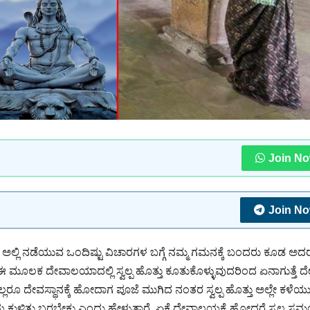
Join N
Join N
ೆ ಅಲ್ಲಿ ನಡೆಯುವ ಒಂದಿಷ್ಟು ವಿಚಾರಗಳ ಬಗ್ಗೆ ನಮ್ಮ ಗಮನಕ್ಕೆ ಬಂದರು ಕೂಡ ಅದ
ಈ ಮೂಲಕ ದೇವಾಲಯಾದಲ್ಲಿ ಸ್ವಲ್ಪ ಹೊತ್ತು ಕೂತುಕೊಳ್ಳುವುದರಿಂದ ಏನಾಗುತ್ತೆ 
ದೇವಸ್ಥಾನಕ್ಕೆ ಹೋದಾಗ ಪೂಜೆ ಮುಗಿದ ನಂತರ ಸ್ವಲ್ಪ ಹೊತ್ತು ಅಲ್ಲೇ ಕಳೆಯುತ್
ಮಯ ಕುಳಿತು ಬರಬೇಕು ಎಂದು ಹೇಳುತ್ತಾರೆ. ಏಕೆ ದೇವಾಲಯಕ್ಕೆ ಹೋದರೆ ಸ್ವಲ್ಪ 