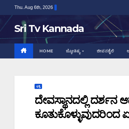
Skip
Thu. Aug 6th, 2026
to
content
Sri Tv Kannada
HOME
ಜ್ಯೋತಿಷ್ಯ
ಜೀವನಶೈಲಿ
ಆ
ಭಕ್ತಿ
ದೇವಸ್ಥಾನದಲ್ಲಿ ದರ್ಶನ ಆದ
ಕೂತುಕೊಳ್ಳುವುದರಿಂದ ಏನ