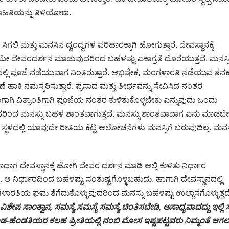
 ಮಾಹಿತಿಯನ್ನು ತಿಳಿಯೋಣ.
ಿ ಸಿಗಲಿ ಮತ್ತು ಮನಸಿನ ದ್ವಂದ್ವಗಳ ಪರಿಹಾರಕ್ಕಾಗಿ ಹೋಗುತ್ತಾರೆ. ದೇವಸ್ಥಾನಕ್ಕೆ
ಗೆಯೇ ದೇವರದರ್ಶನ ಮಾಡುವುದರಿಂದ ಬಹಳಷ್ಟು ಏಕಾಗ್ರತೆ ದೊರೆಯುತ್ತದೆ. ಮನಸ್ಸಿ
ಲಯದಲ್ಲಿ ಪೂಜೆ ನಡೆಯುವಾಗ ನಿಂತಿರುತ್ತಾರೆ. ಅಭಿಷೇಕ, ಮಂಗಳಾರತಿ ನಡೆಯುವ ತನ
ಣೆ ಹಾಕಿ ನಮಸ್ಕರಿಸುತ್ತಾರೆ. ಪ್ರಸಾದ ಮತ್ತು ತೀರ್ಥವನ್ನು ಸೇವಿಸಿದ ನಂತರ
ಹಾಗಾಗಿ ವಿಶ್ರಾಂತಿಗಾಗಿ ಪೂಜೆಯ ನಂತರ ಕುಳಿತುಕೊಳ್ಳಬೇಕು ಎನ್ನುವುದು ಒಂದು
ುವುದರಿಂದ ಮನಸ್ಸು ಬಹಳ ಶಾಂತವಾಗುತ್ತದೆ. ಮನಸ್ಸು ಶಾಂತವಾದಾಗ ಏನು ಮಾಡಬೇ
ಥಳದಲ್ಲಿ ಯಾವುದೇ ರೀತಿಯ ಕೆಟ್ಟ ಆಲೋಚನೆಗಳು ಮನಸ್ಸಿಗೆ ಬರುವುದಿಲ್ಲ. ಮನಸ್
ೇವಸ್ಥಾನಕ್ಕೆ ಹೋಗಿ ದೇವರ ದರ್ಶನ ಮಾಡಿ ಅಲ್ಲಿ ಕುಳಿತು ನಿರ್ಧಾರ
ದೆ. ಆ ನಿರ್ಧಾರದಿಂದ ಬಹಳಷ್ಟು ಸಂತುಷ್ಟಗೊಳ್ಳಬಹುದು. ಹಾಗಾಗಿ ದೇವಸ್ಥಾನದಲ್ಲಿ
ತಿಯ ಘಮ ತೆಗೆದುಕೊಳ್ಳುವುದರಿಂದ ಮನಸ್ಸು ಬಹಳಷ್ಟು ಉಲ್ಲಾಸಗೊಳ್ಳುತ್ತದೆ
ಿಶೇಷ ಸಾಂತ್ವಾನ, ಸಮಸ್ಯೆ ಸಮಸ್ಯೆ ಸಮಸ್ಯೆ ಚಿಂತಿಸಬೇಡಿ, ಅಸಾಧ್ಯವಾದದ್ದು ಇಲ್ಲಿ ಸ
ಗಂಡ-ಹೆಂಡತಿಯರ ಕಲಹ ಪ್ರೀತಿಯಲ್ಲಿ ನಂಬಿ ಮೋಸ ಇಷ್ಟಪಟ್ಟವರು ನಿಮ್ಮಂತೆ ಆಗಲ