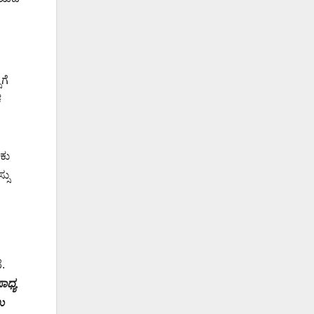
ಗೆ
ಕ
ಕು
ಸು
.
ಾಧ್ಯ
ು