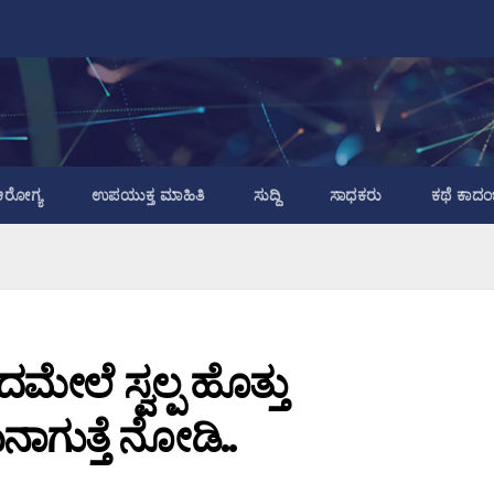
ರೋಗ್ಯ
ಉಪಯುಕ್ತ ಮಾಹಿತಿ
ಸುದ್ದಿ
ಸಾಧಕರು
ಕಥೆ ಕಾದಂ
ಮೇಲೆ ಸ್ವಲ್ಪ ಹೊತ್ತು
ಾಗುತ್ತೆ ನೋಡಿ..