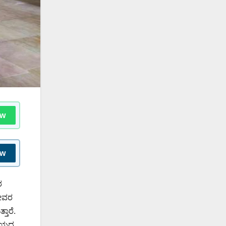
ow
ow
ರ
ದೇವರ
ತಾರೆ.
ಸಮಯದ