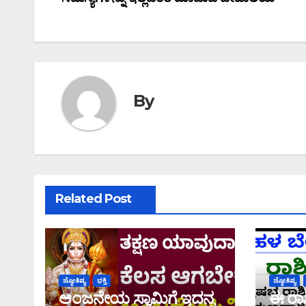
navigation
By
Related Post
ಜ್ಯೋತಿಷ್ಯ
ಭಕ್ತಿ
ಜ್ಯೋತಿಷ್ಯ
ಆಂಜನೇಯ ಸ್ವಾಮಿಗೆ ಇದನ್ನ
ಈ ರಾ