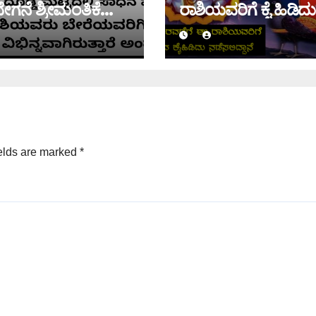
ಗನೆ ಶ್ರೀಮಂತಿಕೆ
ರಾಶಿಯವರಿಗೆ ಕೈ ಹಿಡಿದು
ಕಾಪಾಡುತ್ತಾನೆ ಶನಿದೇವ
elds are marked
*