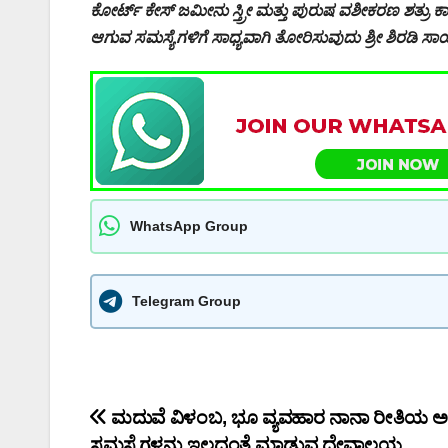
ಕೋರ್ಟ್ ಕೇಸ್ ಜಮೀನು ಸ್ತ್ರೀ ಮತ್ತು ಪುರುಷ ವಶೀಕರಣ ಶತ್ರು ಕ
ಆಗುವ ಸಮಸ್ಯೆಗಳಿಗೆ ಸಾಧ್ಯವಾಗಿ ತೋರಿಸುವುದು ಶ್ರೀ ಶಿರಡಿ ಸಾಯಿ
WhatsApp Group
Telegram Group
Post
ಮದುವೆ ವಿಳಂಬ, ಭೂ ವ್ಯವಹಾರ ನಾನಾ ರೀತಿಯ ಅ
ಸಮಸ್ಯೆಗಳನ್ನು ಇಲ್ಲದಂತೆ ಮಾಡುವ ದೇವಾಲಯ