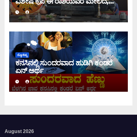
ವಿಶೇಷ ಕೃಪೆ ಈ ರಾಶಿಯವರ ಮೇಲಿದೆ,
ಇಂದಿನ ರಾಶಿ ಭವಿಷ್ಯ ತಿಳಿಯಿರಿ
ಜ್ಯೋತಿಷ್ಯ
ಕನಸಿನಲ್ಲಿ ಸುಂದರವಾದ ಹುಡಿಗಿ ಕಂಡರೆ
ಏನ್ ಅರ್ಥ
August 2026