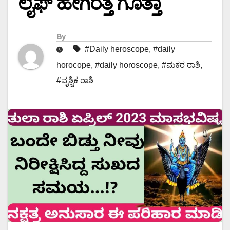
ಲೈಫ್ ಹೇಗಿರತ್ತೆ ಗೊತ್ತಾ
By
#Daily heroscope
,
#daily
horocope
,
#daily horoscope
,
#ಮಕರ ರಾಶಿ
,
#ವೃಶ್ಚಿಕ ರಾಶಿ