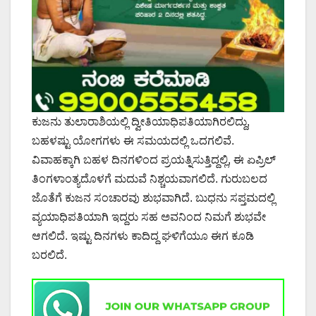
ಕುಜನು ತುಲಾರಾಶಿಯಲ್ಲಿ ದ್ವೀತಿಯಾಧಿಪತಿಯಾಗಿರಲಿದ್ದು,
ಬಹಳಷ್ಟು ಯೋಗಗಳು ಈ ಸಮಯದಲ್ಲಿ ಒದಗಲಿವೆ.
ವಿವಾಹಕ್ಕಾಗಿ ಬಹಳ ದಿನಗಳಿಂದ‌ ಪ್ರಯತ್ನಿಸುತ್ತಿದ್ದಲ್ಲಿ, ಈ ಏಪ್ರಿಲ್
ತಿಂಗಳಾಂತ್ಯದೊಳಗೆ ಮದುವೆ ನಿಶ್ಚಯವಾಗಲಿದೆ. ಗುರುಬಲದ
ಜೊತೆಗೆ ಕುಜನ ಸಂಚಾರವು ಶುಭವಾಗಿದೆ. ಬುಧನು ಸಪ್ತಮದಲ್ಲಿ
ವ್ಯಯಾಧಿಪತಿಯಾಗಿ ಇದ್ದರು ಸಹ ಅವನಿಂದ ನಿಮಗೆ ಶುಭವೇ
ಆಗಲಿದೆ. ಇಷ್ಟು ದಿನಗಳು ಕಾದಿದ್ದ ಘಳಿಗೆಯೂ ಈಗ ಕೂಡಿ
ಬರಲಿದೆ.