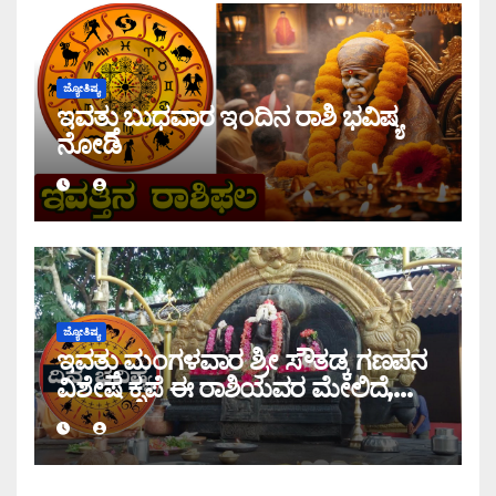
ಜ್ಯೋತಿಷ್ಯ
ಇವತ್ತು ಬುಧವಾರ ಇಂದಿನ ರಾಶಿ ಭವಿಷ್ಯ
ನೋಡಿ
ಜ್ಯೋತಿಷ್ಯ
ಇವತ್ತು ಮಂಗಳವಾರ ಶ್ರೀ ಸೌತಡ್ಕ ಗಣಪನ
ವಿಶೇಷ ಕೃಪೆ ಈ ರಾಶಿಯವರ ಮೇಲಿದೆ,
ಇಂದಿನ ರಾಶಿ ಭವಿಷ್ಯ ತಿಳಿಯಿರಿ