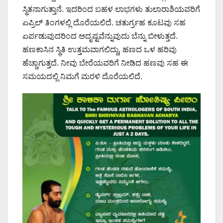
ಸ್ಥಿತನಾಗುತ್ತಾನೆ. ಇದರಿಂದ ಬಹಳ ಲಾಭಗಳು ತುಲಾರಾಶಿಯವರಿಗೆ
ಏಪ್ರಿಲ್ ತಿಂಗಳಲ್ಲಿ ದೊರೆಯಲಿದೆ. ಚತುರ್ಗ್ರಹ ಕೂಟವು ಸಹ
ಏರ್ಪಡುವುದರಿಂದ ಅದೃಷ್ಟವೆನ್ನುವುದು ಬೆನ್ನು ಬೀಳುತ್ತದೆ.
ಹಣಕಾಸಿನ ಸ್ಥಿತಿ ಉತ್ತಮವಾಗಲಿದ್ದು, ಹಣದ‌ ಒಳ ಹರಿವು
ಹೆಚ್ಚಾಗುತ್ತದೆ. ನೀವು ಬೇರೆಯವರಿಗೆ ನೀಡಿದ ಹಣವು ಸಹ ಈ
ಸಮಯದಲ್ಲಿ ನಿಮಗೆ ಮರಳಿ ದೊರೆಯಲಿದೆ.