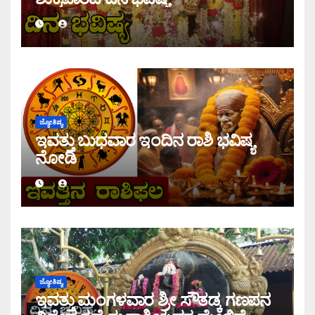
ಜ್ಯೋತಿಷ್ಯ
ಇವತ್ತು ಬುಧವಾರ ಇಂದಿನ ರಾಶಿ ಭವಿಷ್ಯ
ನೋಡಿ
ಜ್ಯೋತಿಷ್ಯ
ಇವತ್ತು ಮಂಗಳವಾರ ಶ್ರೀ ಸೌತಡ್ಕ ಗಣಪನ