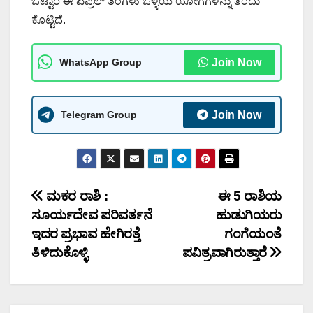
ಒಟ್ಟಾರೆ ಈ ಏಪ್ರಿಲ್ ತಿಂಗಳು ಒಳ್ಳೆಯ ಯೋಗಗಳನ್ನು ತಂದು
ಕೊಟ್ಟಿದೆ.
WhatsApp Group
Join Now
Telegram Group
Join Now
Post
ಮಕರ ರಾಶಿ :
ಈ 5 ರಾಶಿಯ
ಸೂರ್ಯದೇವ ಪರಿವರ್ತನೆ
ಹುಡುಗಿಯರು
navigation
ಇದರ ಪ್ರಭಾವ ಹೇಗಿರತ್ತೆ
ಗಂಗೆಯಂತೆ
ತಿಳಿದುಕೊಳ್ಳಿ
ಪವಿತ್ರವಾಗಿರುತ್ತಾರೆ