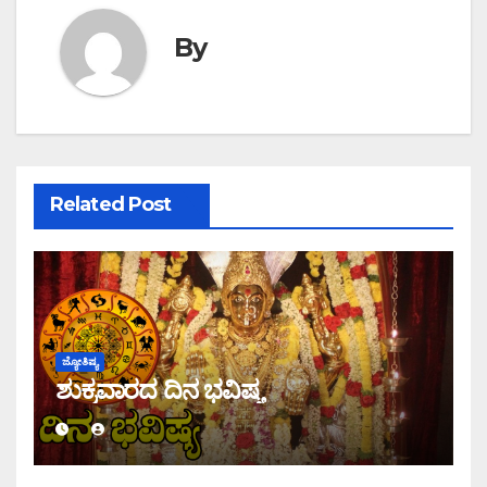
By
Related Post
ಜ್ಯೋತಿಷ್ಯ
ಶುಕ್ರವಾರದ ದಿನ ಭವಿಷ್ಯ