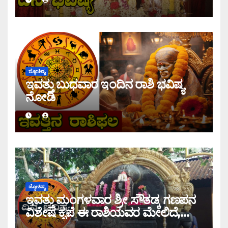
ಜ್ಯೋತಿಷ್ಯ
ಇವತ್ತು ಬುಧವಾರ ಇಂದಿನ ರಾಶಿ ಭವಿಷ್ಯ
ನೋಡಿ
ಜ್ಯೋತಿಷ್ಯ
ಇವತ್ತು ಮಂಗಳವಾರ ಶ್ರೀ ಸೌತಡ್ಕ ಗಣಪನ
ವಿಶೇಷ ಕೃಪೆ ಈ ರಾಶಿಯವರ ಮೇಲಿದೆ,
ಇಂದಿನ ರಾಶಿ ಭವಿಷ್ಯ ತಿಳಿಯಿರಿ