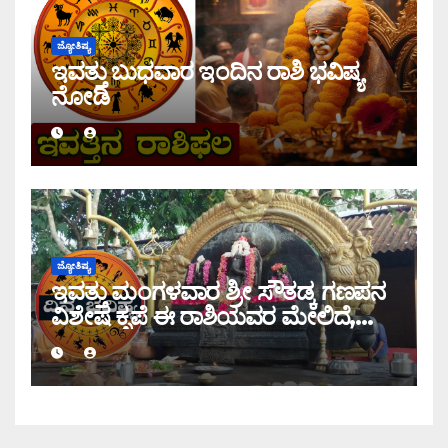
ಜ್ಯೋತಿಷ್ಯ
ಇವತ್ತು ಬುಧವಾರ ಇಂದಿನ ರಾಶಿ ಭವಿಷ್ಯ
ನೋಡಿ
ಜ್ಯೋತಿಷ್ಯ
ಇವತ್ತು ಮಂಗಳವಾರ ಶ್ರೀ ಸೌತಡ್ಕ ಗಣಪನ
ವಿಶೇಷ ಕೃಪೆ ಈ ರಾಶಿಯವರ ಮೇಲಿದೆ,
ಇಂದಿನ ರಾಶಿ ಭವಿಷ್ಯ ತಿಳಿಯಿರಿ