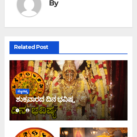
By
Related Post
ಜ್ಯೋತಿಷ್ಯ
ಶುಕ್ರವಾರದ ದಿನ ಭವಿಷ್ಯ