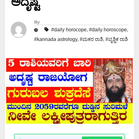
ಅದೃಷ್ಟ
By
#daily horocope
,
#daily horoscope
,
#kannada astrology
,
#ಮಕರ ರಾಶಿ
,
#ವೃಶ್ಚಿಕ ರಾಶಿ