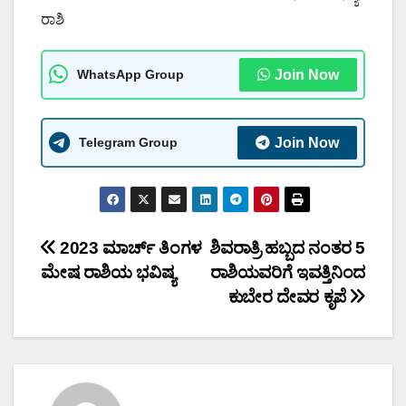
ರಾಶಿ
WhatsApp Group
Join Now
Telegram Group
Join Now
Post
2023 ಮಾರ್ಚ್ ತಿಂಗಳ
ಶಿವರಾತ್ರಿ ಹಬ್ಬದ ನಂತರ 5
ಮೇಷ ರಾಶಿಯ ಭವಿಷ್ಯ
ರಾಶಿಯವರಿಗೆ ಇವತ್ತಿನಿಂದ
navigation
ಕುಬೇರ ದೇವರ ಕೃಪೆ