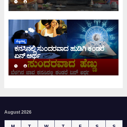
ಜ್ಯೋತಿಷ್ಯ
ಕನಸಿನಲ್ಲಿ ಸುಂದರವಾದ ಹುಡಿಗಿ ಕಂಡರೆ
ಏನ್ ಅರ್ಥ
August 2026
M
T
W
T
F
S
S