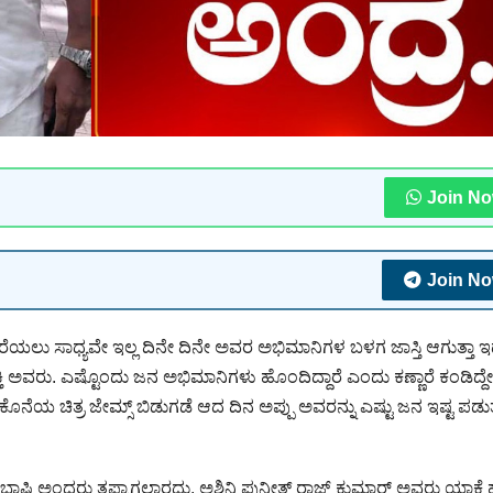
Join N
Join N
ೆಯಲು ಸಾಧ್ಯವೇ ಇಲ್ಲ ದಿನೇ ದಿನೇ ಅವರ ಅಭಿಮಾನಿಗಳ ಬಳಗ ಜಾಸ್ತಿ ಆಗುತ್ತಾ 
ತಿ ಅವರು. ಎಷ್ಟೊಂದು ಜನ ಅಭಿಮಾನಿಗಳು ಹೊಂದಿದ್ದಾರೆ ಎಂದು ಕಣ್ಣಾರೆ ಕಂಡಿದ್ದೇ
 ಚಿತ್ರ ಜೇಮ್ಸ್ ಬಿಡುಗಡೆ ಆದ ದಿನ ಅಪ್ಪು ಅವರನ್ನು ಎಷ್ಟು ಜನ ಇಷ್ಟ ಪಡುತ್
ಷಿ ಅಂದರು ತಪ್ಪಾಗಲಾರದು. ಅಶ್ವಿನಿ ಪುನೀತ್ ರಾಜ್ ಕುಮಾರ್ ಅವರು ಯಾಕೆ ಹೆ