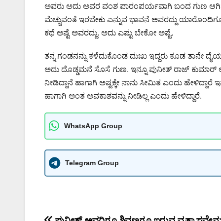
ಅವರು ಅದು ಅವರ ವಂಶ ಪಾರಂಪರ್ಯವಾಗಿ ಬಂದ ಗುಣ ಆಗಿದ್ದು ರ
ಮೆಚ್ಚುವಂತೆ ಇರಬೇಕು ಎನ್ನುವ ಭಾವನೆ ಅವರದ್ದು ಯಾರೊಂದಿಗೂ 
ಕಥೆ ಅಷ್ಟೆ ಅವರದ್ದು. ಅದು ಎಷ್ಟು ಬೇಕೋ ಅಷ್ಟೆ.
ತನ್ನ ಗಂಡನನ್ನು ಕಳೆದುಕೊಂಡ ದುಃಖ ಇದ್ದರು ಕೂಡ ತಾನೇ ದೈರ
ಅದು ದೊಡ್ಡಮನೆ ಸೊಸೆ ಗುಣ. ಇನ್ನೂ ಪುನೀತ್ ರಾಜ್ ಕುಮಾರ
ನೀಡಿದ್ದಾನೆ ಹಾಗಾಗಿ ಅಷ್ಟಕ್ಕೇ ನಾನು ಸೀಮಿತ ಎಂದು ಹೇಳಿದ್ದ
ಹಾಗಾಗಿ ಅಂತ ಅವಕಾಶವನ್ನು ನೀಡಿಲ್ಲ ಎಂದು ಹೇಳಿದ್ದಾರೆ.
WhatsApp Group
Telegram Group
ಪುನೀತ್ ಅವರಿಗೂ ಶಿವಣ್ಣಗೂ ಇರುವ ವ್ಯತ್ಯಾಸವೇನು