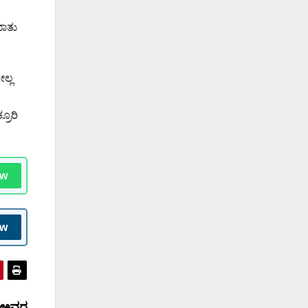
ಮಾತು
ಲ್ಲ
ರೂರಿ
ow
ow
್ ಅವರ