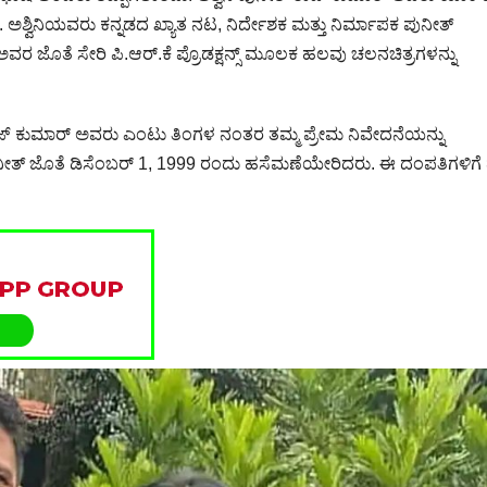
ಿ. ಅಶ್ವಿನಿಯವರು ಕನ್ನಡದ ಖ್ಯಾತ ನಟ, ನಿರ್ದೇಶಕ ಮತ್ತು ನಿರ್ಮಾಪಕ ಪುನೀತ್
ರ ಜೊತೆ ಸೇರಿ ಪಿ.ಆರ್.ಕೆ ಪ್ರೊಡಕ್ಷನ್ಸ್ ಮೂಲಕ ಹಲವು ಚಲನಚಿತ್ರಗಳನ್ನು
ಜ್ ಕುಮಾರ್ ಅವರು ಎಂಟು ತಿಂಗಳ ನಂತರ ತಮ್ಮ ಪ್ರೇಮ ನಿವೇದನೆಯನ್ನು
್ ಜೊತೆ ಡಿಸೆಂಬರ್ 1, 1999 ರಂದು ಹಸೆಮಣೆಯೇರಿದರು. ಈ ದಂಪತಿಗಳಿಗೆ ಧ