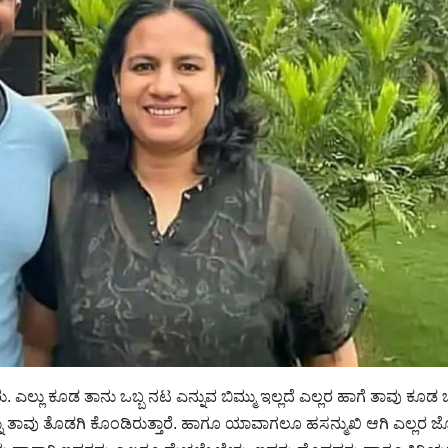
್ಲು ಕೂಡ ತಾನು ಒಬ್ಬ ನಟ ಎನ್ನುವ ಬಿಮ್ಮು ಇಲ್ಲದೆ ಎಲ್ಲರ ಹಾಗೆ ತಾವು ಕೂಡ ಒ
ನು ತಾವು ತೊಡಗಿ ಕೊಂಡಿರುತ್ತಾರೆ. ಹಾಗೂ ಯಾವಾಗಲೂ ಹಸನ್ಮುಖಿ ಆಗಿ ಎಲ್ಲರ ಜ