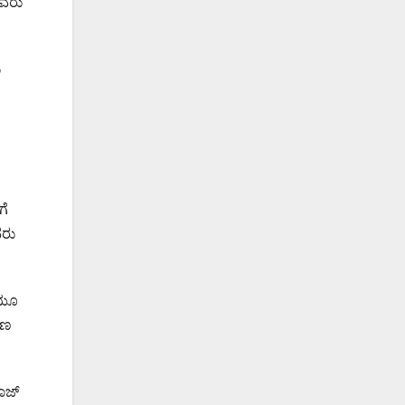
ಯವರು
ು
ಗೆ
ವರು
ಿಯೂ
ೋಣ
ರಾಜ್