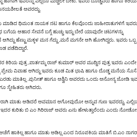
ದ್ದು ಹಾಗಾಗಿ ಇವರನ್ನು ಎಲ್ಲರೂ ಮೆಚ್ಚಲೇ ಬೇಕು. ಇವರು ದೊಡ್ಡವರು ಹಾಗೂ ಕಿರಿ
ಿನಯಶೀಲತೆ ಅವರದ್ದು.
ಾಯ ಮಾಡಿದ ಧಿಮಂತ ನಾಯಕ ನಟ ಹಾಗೂ ಕೆಲವೊಂದು ಜಾಹೀರಾತುಗಳಿಗೆ ಇವರ
 ಬಗೆಯ ಆಹಾರ ಸೇವನೆ ಬಗ್ಗೆ ಹುಚ್ಚು ಇದ್ದು ಬೇರೆ ಯಾವುದೇ ಚಟಗಳನ್ನು
 ಆಗಿದ್ದು ಹೆಣ್ಣು ಮಕ್ಕಳ ಮನ ಗೆದ್ದು ,ಮನೆ ಮಗನೇ ಆಗಿ ಹೋಗಿದ್ದರು. ಇವರು ಒಬ್ಬ
ೂಡ ಪಡೆದಿದ್ದಾರೆ.
ಿರಿಯ ಪುತ್ರ ,ಪಾರ್ತಮ್ಮ ರಾಜ್ ಕುಮಾರ್ ಅವರ ಮುದ್ದಿನ ಪುತ್ರ ಇವರು ಎಂದೇ
ು ಪ್ರೇಮ ವಿವಾಹ ಆಗಿದ್ದು ಇವರು ಕೂಡ ಮಿತ ಭಾಷಿ ಹಾಗೂ ದೊಡ್ಡ ಮನೆಯ ಸೊಸೆ
 ಎರಡು ಮಾತಿಲ್ಲ .ಪುನೀತ್ ಹಾಗೂ ಅಶ್ವಿನಿ ಅವರದು ಒಂದು ಅನೋನ್ಯ ಜೋಡಿ ಇ
ಗೂ ಸ್ನೇಹಿತರು ಆಗಿದರು.
 ಜೋರಾಗಿ ಮಾತು ಆಡಿದರೆ ಅವಮಾನ ಆಗೋವುದೋ ಅನ್ನುವ ಗುಣ ಇವರದ್ದು. ಎಲ್ಲ
 ಇದರ ಕುರಿತು ಬಿ ಎಂ ಗಿರಿರಾಜ್ ಅವರು ಏನು ಹೇಳುತ್ತಾರೆಂದು ಎಂದು ನೋಡ
ು ಆಚೆಗೆ ಹಾಕಿಲ್ಲ ಹಾಗೂ ಮಾತು ಅಡಿಲ್ಲ ಎಂದ ನಿರೂಪಕಿಯ ಮಾತಿಗೆ ಬಿ.ಎಂ ನಾಗ