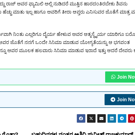
ಾಜ್ ಅವರ ಫ್ಯಾಮಿಲಿ ಅಲ್ಲಿ ನುಡಿದರೆ ಮುತ್ತಿನ ಹಾರದಂತಿರಬೇಕು ಶಿವನು
ಹೆಚ್ಚು ಮಾತು ಇಲ್ಲ ಹಾಗೂ ಅವರಿಗೆ ತೀರಾ ಆಪ್ತರು ಎನಿಸುವರ ಜೊತೆಗೆ ಮಾತ್ರ 
್ಯವಾಗಿ ನಿಂತು ಎಲ್ಲರಿಗೂ ದೈರ್ಯ ಹೇಳುವ ಅವರ ಆತ್ಮಸ್ಥೈರ್ಯ ಯಾರಿಗೂ ಬರೋ
್ ಅವರ ಜೊತೆಗೆ ನನಗೆ ಒಂದೇ ಸಿನಿಮಾ ಮಾಡುವ ಯೋಗ್ಯತೆಯನ್ನು ಆ ಭಗವಂತ
ಾರೆ ಇನ್ನೂ ಅವರ ಮೂಲಕ ಹಲವಾರು ಸಿನಿಮಾ ಮಾಡುವ ಇರಾದೆ ಇತ್ತು ಆದರೆ ದೇವರು ಕ್
Join N
Join N
 ಗೊತ್ತಾ?
ಬಹುದಿನಗಳ ನಂತರ ಅಶ್ವಿನಿ ಪುನೀತ್ ರಾಜಕುಮಾರ