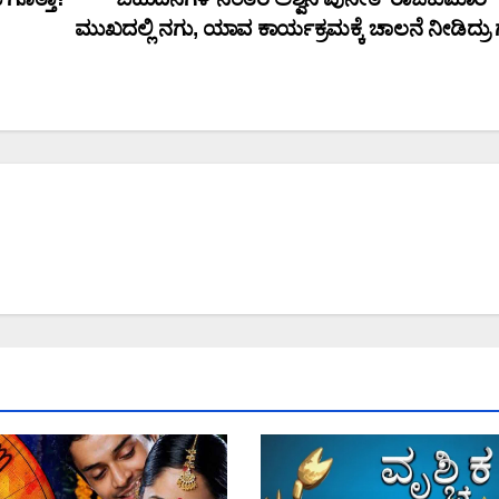
ಮುಖದಲ್ಲಿ ನಗು, ಯಾವ ಕಾರ್ಯಕ್ರಮಕ್ಕೆ ಚಾಲನೆ ನೀಡಿದ್ರು ಗ