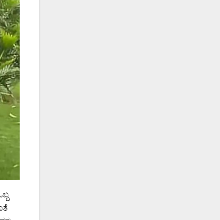
ಬ್ಬ
ೊತೆ