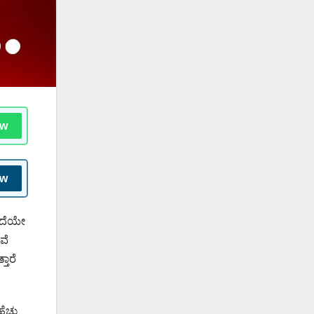
ow
ow
ಇದೆಯೇ
ವೆ
ತಾರೆ
ಚ್ಚು