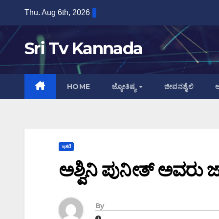
Skip
Thu. Aug 6th, 2026
to
content
Sri Tv Kannada
HOME
ಜ್ಯೋತಿಷ್ಯ
ಜೀವನಶೈಲಿ
ಆ
ಇತರೆ
ಅಶ್ವಿನಿ ಪುನೀತ್ ಅವರು ಜ
By