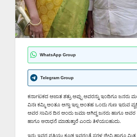
WhatsApp Group
Telegram Group
ಕರ್ನಾಟಕದ ಅಜಾತ ಶತ್ರು ಅಪ್ಪು ಅವರನ್ನು ಇಂದಿಗೂ ಜನರು ಮರ
ವಿನಃ ಕಮ್ಮಿ ಅಂತೂ ಆಗ್ತಾ ಇಲ್ಲ ಅಂತಹ ಒಂದು ಗುಣ ಇರುವ ವ್ಯಕ್
ಅವರ ಸಾವಿನ ದಿನ ಅಂದು ಜಮಾ ಆಗಿದ್ದ ಜನರು ಹಾಗೂ ಅವರ ಕೊನೆಯ
ಹಾಗೂ ಆರಾಧನೆ ಮಾಡುತ್ತಾರೆ ಎಂದು ತಿಳಿಯಬಹುದು.
ಇನ್ನು ಇವರ ಪತ್ನಿಯು ಕೂಡ ಇವರಂತೆ ಸರಳ ಜೀವಿ,ಹಾಗೂ ಮಿತ ಭಾ