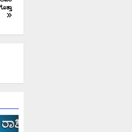
ೊತ್ತಾ