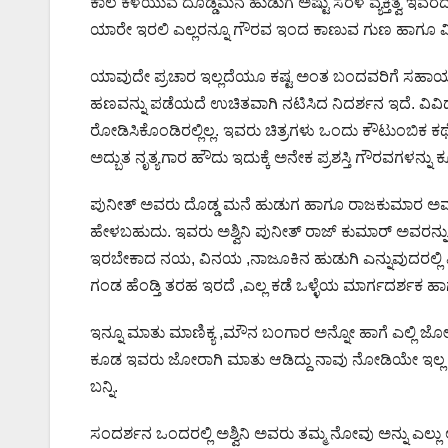
ಕಾಲ ಕಳೆಯುವ ದೊಡ್ಡಮನೆ ಹುಡುಗ ಅಷ್ಟು ಸರಳ ವ್ಯಕ್ತಿತ್ವ ಇವರ
ಯಾರೇ ಇರಲಿ ಎಲ್ಲರನ್ನೂ ಗೌರವ ಇಂದ ಕಾಣುವ ಗುಣ ಹಾಗೂ ವ
ಯಾವುದೇ ಪ್ರಚಾರ ಇಲ್ಲದೆಯೂ ಕಷ್ಟ ಅಂತ ಬಂದವರಿಗೆ ಸಹ
ಹಣವನ್ನು ಪಡೆಯದೆ ಉಚಿತವಾಗಿ ನಟಿಸಿದ ನಿದರ್ಶನ ಇದೆ. ವಿವಿಧ
ರೋಡಿಸಿಕೊಂಡಿರಲ್ಲಿಲ್ಲ. ಇವರು ಚಿತ್ರಗಳು ಒಂದು ಕೌಟುಂಬಿಕ ಕಥೆ
ಅದ್ಬುತ ನೃತ್ಯಗಾರ ಹೌದು ಇದುಕ್ಕೆ ಅನೇಕ ಪ್ರಶಸ್ತಿ ಗೌರವಗಳನ್ನು ಕ
ಪುನೀತ್ ಅವರು ದೊಡ್ಡ ಮನೆ ಹುಡುಗ ಹಾಗೂ ರಾಜಕುಮಾರ ಅವರ ಕ
ಹೇಳಬಹುದು. ಇವರು ಅಶ್ವಿನಿ ಪುನೀತ್ ರಾಜ್ ಕುಮಾರ್ ಅವರನ್ನ
ಇರಬೇಕಾದ ನಯ, ವಿನಯ ,ನಾಜೂಕಿನ ಹುಡುಗಿ ಎನ್ನುವುದರಲ್ಲಿ
ಗಂಡ ಹೆಂಡ್ತಿ ತರಹ ಇರದೆ ,ಎಲ್ಲ ಕಡೆ ಒಳ್ಳೆಯ ಮಾರ್ಗದರ್ಶಕ ಹಾ
ಇನ್ನೂ ಮಾತು ಮಾಣಿಕ್ಯ ,ಮೌನ ಬಂಗಾರ ಅನ್ನೋ ಹಾಗೆ ಎಲ್ಲಿ
ಕೂಡ ಇವರು ಜೋರಾಗಿ ಮಾತು ಆಡಿದ್ದು ನಾವು ನೋಡಿಯೇ ಇಲ್ಲ
ಬನ್ನಿ.
ಸಂದರ್ಶನ ಒಂದರಲ್ಲಿ ಅಶ್ವಿನಿ ಅವರು ತಮ್ಮ ನೋವು ಅನ್ನು ಎಲ್ಲ