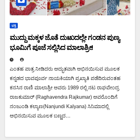
ಭಕ್ತಿ
ಮುದ್ದು ಮಕ್ಕಳ ಜೊತೆ ದುಃಖದಲ್ಲೇ ಗಂಡನ ಪುಣ್ಯ
ಭೂಮಿಗೆ ಪೂಜೆ ಸಲ್ಲಿಸಿದ ಮಾಲಾಶ್ರೀ!
ಎಂತಹ ಪಾತ್ರ ನೀಡಿದರು ಅದ್ಭುತವಾಗಿ ಅಭಿನಯಿಸುವ ಮೂಲಕ
ಕನ್ನಡದ ಭಾವಪೂರ್ವ ನಾಯಕಿಯಾಗಿ ಪ್ರಖ್ಯಾತಿ ಪಡೆದಿರುವಂತಹ
ಕನಸಿನ ರಾಣಿ ಮಾಲಾಶ್ರೀ ಅವರು 1989 ರಲ್ಲಿ ನಟ ರಾಘವೇಂದ್ರ
ರಾಜಕುಮಾರ್ (Raghavendra Rajkumar) ಅವರೊಂದಿಗೆ
ನಂಜುಂಡಿ ಕಲ್ಯಾಣ(Nanjundi Kalyana) ಸಿನಿಮಾದಲ್ಲಿ
ಅಭಿನಯಿಸುವ ಮೂಲಕ ಬಣ್ಣದ…