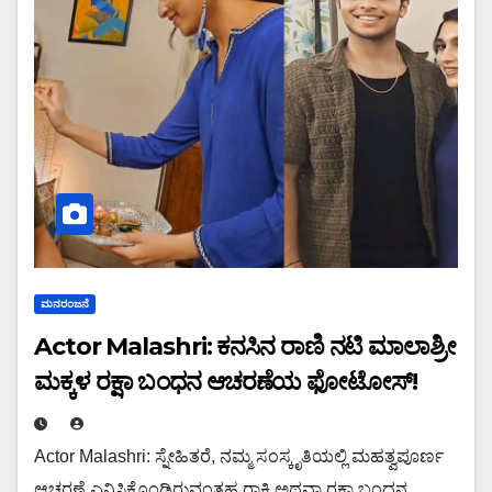
ಮನರಂಜನೆ
Actor Malashri: ಕನಸಿನ ರಾಣಿ ನಟಿ ಮಾಲಾಶ್ರೀ
ಮಕ್ಕಳ ರಕ್ಷಾ ಬಂಧನ ಆಚರಣೆಯ ಫೋಟೋಸ್!
Actor Malashri: ಸ್ನೇಹಿತರೆ, ನಮ್ಮ ಸಂಸ್ಕೃತಿಯಲ್ಲಿ ಮಹತ್ವಪೂರ್ಣ
ಆಚರಣೆ ಎನಿಸಿಕೊಂಡಿರುವಂತಹ ರಾಕಿ ಅಥವಾ ರಕ್ಷಾ ಬಂಧನ