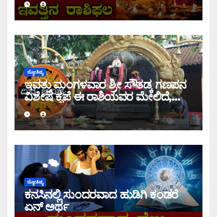
ಜ್ಯೋತಿಷ್ಯ
ಇವತ್ತು ಮಂಗಳವಾರ ಶ್ರೀ ಸೌತಡ್ಕ ಗಣಪನ
ವಿಶೇಷ ಕೃಪೆ ಈ ರಾಶಿಯವರ ಮೇಲಿದೆ,
ಇಂದಿನ ರಾಶಿ ಭವಿಷ್ಯ ತಿಳಿಯಿರಿ
ಜ್ಯೋತಿಷ್ಯ
ಕನಸಿನಲ್ಲಿ ಸುಂದರವಾದ ಹುಡಿಗಿ ಕಂಡರೆ
ಏನ್ ಅರ್ಥ