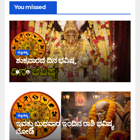
You missed
ಜ್ಯೋತಿಷ್ಯ
ಶುಕ್ರವಾರದ ದಿನ ಭವಿಷ್ಯ
ಜ್ಯೋತಿಷ್ಯ
ಇವತ್ತು ಬುಧವಾರ ಇಂದಿನ ರಾಶಿ ಭವಿಷ್ಯ
ನೋಡಿ