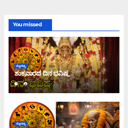
You missed
ಜ್ಯೋತಿಷ್ಯ
ಶುಕ್ರವಾರದ ದಿನ ಭವಿಷ್ಯ
ಜ್ಯೋತಿಷ್ಯ