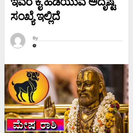
ಇವರ ಕೈ ಹಿಡಿಯುವ ಅದೃಷ್ಟ
ಸಂಖ್ಯೆ ಇಲ್ಲಿದೆ
By