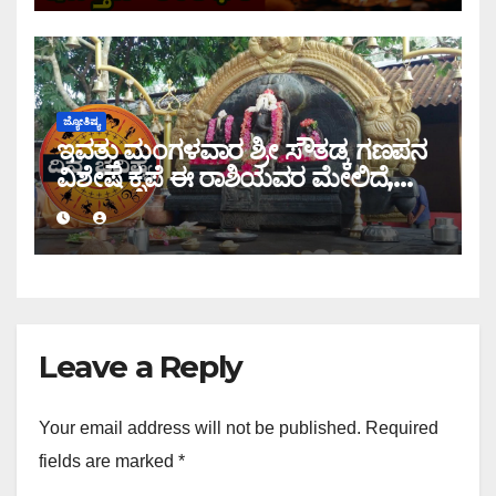
ಜ್ಯೋತಿಷ್ಯ
ಇವತ್ತು ಮಂಗಳವಾರ ಶ್ರೀ ಸೌತಡ್ಕ ಗಣಪನ
ವಿಶೇಷ ಕೃಪೆ ಈ ರಾಶಿಯವರ ಮೇಲಿದೆ,
ಇಂದಿನ ರಾಶಿ ಭವಿಷ್ಯ ತಿಳಿಯಿರಿ
Leave a Reply
Your email address will not be published.
Required
fields are marked
*