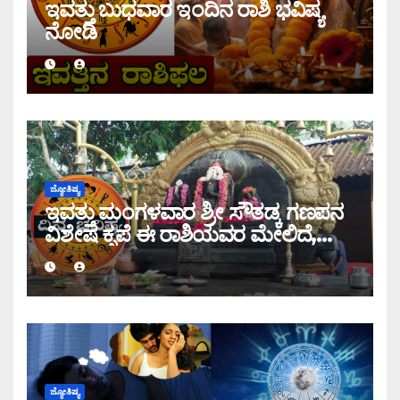
ಇವತ್ತು ಬುಧವಾರ ಇಂದಿನ ರಾಶಿ ಭವಿಷ್ಯ
ನೋಡಿ
ಜ್ಯೋತಿಷ್ಯ
ಇವತ್ತು ಮಂಗಳವಾರ ಶ್ರೀ ಸೌತಡ್ಕ ಗಣಪನ
ವಿಶೇಷ ಕೃಪೆ ಈ ರಾಶಿಯವರ ಮೇಲಿದೆ,
ಇಂದಿನ ರಾಶಿ ಭವಿಷ್ಯ ತಿಳಿಯಿರಿ
ಜ್ಯೋತಿಷ್ಯ