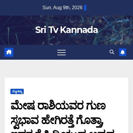
Skip
Sun. Aug 9th, 2026
to
content
Sri Tv Kannada
ಜ್ಯೋತಿಷ್ಯ
ಮೇಷ ರಾಶಿಯವರ ಗುಣ
ಸ್ವಭಾವ ಹೇಗಿರತ್ತೆ ಗೊತ್ತಾ,