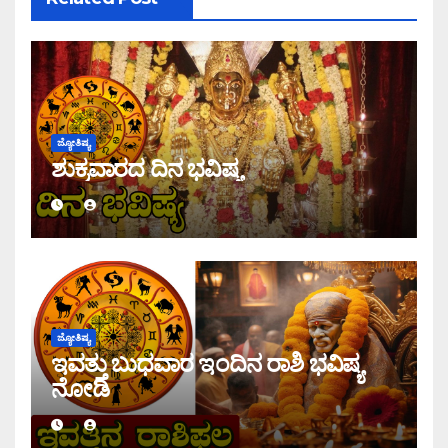
ಜ್ಯೋತಿಷ್ಯ
ಶುಕ್ರವಾರದ ದಿನ ಭವಿಷ್ಯ
ಜ್ಯೋತಿಷ್ಯ
ಇವತ್ತು ಬುಧವಾರ ಇಂದಿನ ರಾಶಿ ಭವಿಷ್ಯ
ನೋಡಿ