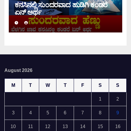
ಕನಸಿನಲ್ಲಿ ಸುಂದರವಾದ ಹುಡಿಗಿ ಕಂಡರೆ
ಏನ್ ಅರ್ಥ
August 2026
M
T
W
T
F
S
S
1
2
3
4
5
6
7
8
9
10
11
12
13
14
15
16