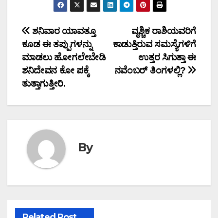
Post
ಶನಿವಾರ ಯಾವತ್ತೂ
ವೃಶ್ಚಿಕ ರಾಶಿಯವರಿಗೆ
ಕೂಡ ಈ ತಪ್ಪುಗಳನ್ನು
ಕಾಡುತ್ತಿರುವ ಸಮಸ್ಯೆಗಳಿಗೆ
navigation
ಮಾಡಲು ಹೋಗಲೇಬೇಡಿ
ಉತ್ತರ ಸಿಗುತ್ತಾ ಈ
ಶನಿದೇವನ ಕೋ ಪಕ್ಕೆ
ನವೆಂಬರ್ ತಿಂಗಳಲ್ಲಿ?
ತುತ್ತಾಗುತ್ತೀರಿ.
By
Related Post