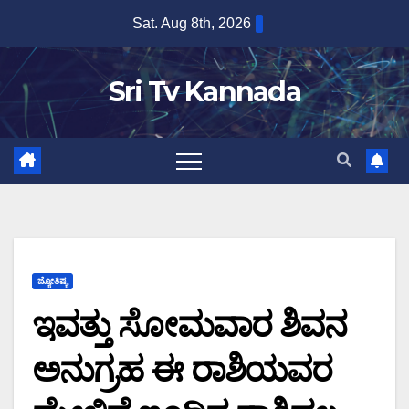
Skip
Sat. Aug 8th, 2026
to
content
Sri Tv Kannada
ಜ್ಯೋತಿಷ್ಯ
ಇವತ್ತು ಸೋಮವಾರ ಶಿವನ
ಅನುಗ್ರಹ ಈ ರಾಶಿಯವರ