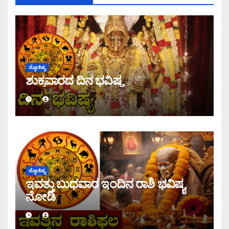
ಜ್ಯೋತಿಷ್ಯ
ಶುಕ್ರವಾರದ ದಿನ ಭವಿಷ್ಯ
ಜ್ಯೋತಿಷ್ಯ
ಇವತ್ತು ಬುಧವಾರ ಇಂದಿನ ರಾಶಿ ಭವಿಷ್ಯ
ನೋಡಿ