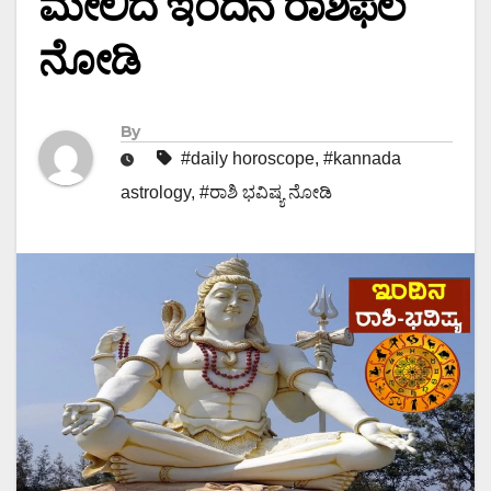
ಮೇಲಿದೆ ಇಂದಿನ ರಾಶಿಫಲ
ನೋಡಿ
By
#daily horoscope
,
#kannada
astrology
,
#ರಾಶಿ ಭವಿಷ್ಯ ನೋಡಿ