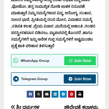
,ಫೋಟೋ, ಹಸ್ತ ಸಾಮುದ್ರಿಕ ನೋಡಿ ಜಾತಕ ನಿರೂಪಣೆ
ಮಾಡುತ್ತಾರೆ ನಿಮ್ಮ ಸಮಸ್ಯೆಗಳಾದ ವಿದ್ಯ, ಆರೋಗ್ಯ, ಸಂತಾನ,
ಸಾಲದ ಭಾದೆ, ಪ್ರೀತಿಯಲ್ಲಿ ನಂಬಿ ಮೋಸ, ವಿವಾಹದ ಸಮಸ್ಯೆ
,ಸತಿಪತಿ ಕಲಹ ,ಪ್ರೇಮ ವಿಚಾರ ,ಮನೆಯಲ್ಲಿ ಅಶಾಂತಿ ,ಗಂಡನ
ಪರಸ್ತ್ರೀಸಹವಾಸ ಬಿಡಿಸಲು, ವ್ಯಾಪಾರದಲ್ಲಿ ತೊಂದರೆ ,ಹಾಗೂ
ಸಮಸ್ಯೆಗಳಿಗೆ ಇನ್ನು ಅನೇಕ ಗುಪ್ತ ಸಮಸ್ಯೆಗಳಿಗೆ ಅಷ್ಟಮಂಡಲ
ಪ್ರಶ್ನೆ ಹಾಕಿ ಪರಿಹಾರ ತಿಳಿಸುತ್ತಾರೆ
WhatsApp Group
Join Now
Telegram Group
Join Now
Post
ಶ್ರೀ ಧರ್ಮಸ್ಥಳ
ಶಕ್ತಿದೇವತೆ ಕಬ್ಬಾಳಮ್ಮ