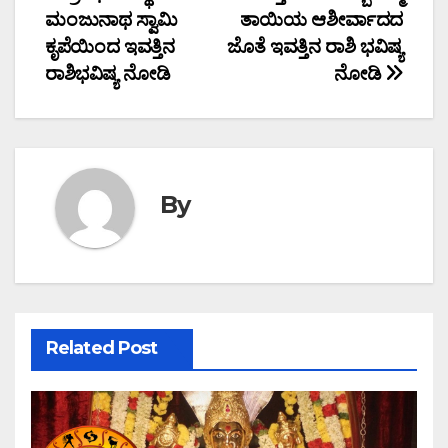
ಮಂಜುನಾಥ ಸ್ವಾಮಿ
ತಾಯಿಯ ಆಶೀರ್ವಾದದ
navigation
ಕೃಪೆಯಿಂದ ಇವತ್ತಿನ
ಜೊತೆ ಇವತ್ತಿನ ರಾಶಿ ಭವಿಷ್ಯ
ರಾಶಿಭವಿಷ್ಯ ನೋಡಿ
ನೋಡಿ
By
Related Post