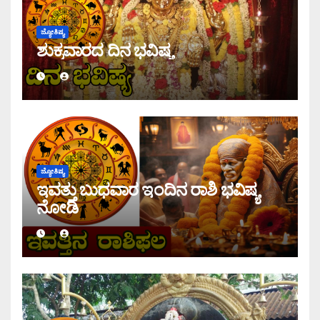
ಜ್ಯೋತಿಷ್ಯ
ಶುಕ್ರವಾರದ ದಿನ ಭವಿಷ್ಯ
ಜ್ಯೋತಿಷ್ಯ
ಇವತ್ತು ಬುಧವಾರ ಇಂದಿನ ರಾಶಿ ಭವಿಷ್ಯ
ನೋಡಿ