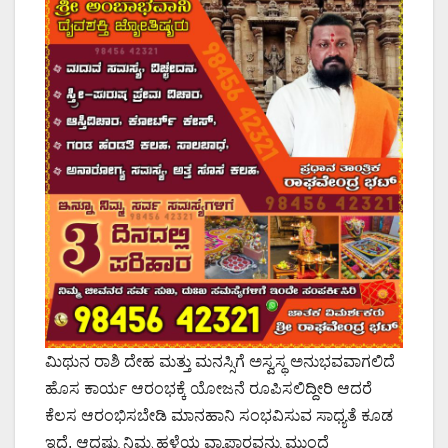
ಮಿಥುನ ರಾಶಿ ದೇಹ ಮತ್ತು ಮನಸ್ಸಿಗೆ ಅಸ್ವಸ್ಥ ಅನುಭವವಾಗಲಿದೆ
ಹೊಸ ಕಾರ್ಯ ಆರಂಭಕ್ಕೆ ಯೋಜನೆ ರೂಪಿಸಲಿದ್ದೀರಿ ಆದರೆ
ಕೆಲಸ ಆರಂಭಿಸಬೇಡಿ ಮಾನಹಾನಿ ಸಂಭವಿಸುವ ಸಾಧ್ಯತೆ ಕೂಡ
ಇದೆ. ಆದಷ್ಟು ನಿಮ್ಮ ಹಳೆಯ ವ್ಯಾಪಾರವನ್ನು ಮುಂದೆ