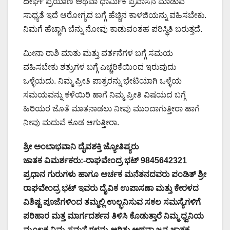
ದೀರ್ಘ ಪ್ರಯಾಣ ಅಥವಾ ಧಾರ್ಮಿಕ ಪ್ರವಾಸನೆ ಮಾಡುವ
ಸಾಧ್ಯತೆ ಇದೆ ಆರೋಗ್ಯದ ಬಗ್ಗೆ ಹೆಚ್ಚಿನ ಕಾಳಜಿಯನ್ನು ವಹಿಸಬೇಕು.
ನಿಮಗೆ ಹೆಚ್ಚಾಗಿ ಬೆನ್ನು ನೋವು ಕಾಡುವಂತಹ ಪರಿಸ್ಥಿತಿ ಬರುತ್ತದೆ.
ಮೀನಾ ರಾಶಿ ಮಾತು ಮತ್ತು ವರ್ತನೆಗಳ ಬಗ್ಗೆ ಸಮಯ
ವಹಿಸಬೇಕು ಶತ್ರುಗಳ ಬಗ್ಗೆ ಎಚ್ಚರಿಕೆಯಿಂದ ಇರುವುದು
ಒಳ್ಳೆಯದು. ನಿಮ್ಮ ಪ್ರೀತಿ ಪಾತ್ರರನ್ನು ಭೇಟಿಯಾಗಿ ಒಳ್ಳೆಯ
ಸಮಯವನ್ನು ಕಳೆಯಿರಿ ಹಾಗೆ ನಿಮ್ಮ ಪ್ರೀತಿ ವಿಷಯದ ಬಗ್ಗೆ
ಹಿರಿಯರ ಜೊತೆ ಮಾತನಾಡಲು ನೀವು ಮುಂದಾಗುತ್ತೀರಾ ಹಾಗೆ
ನೀವು ಮದುವೆ ಕೂಡ ಆಗುತ್ತೀರಾ.
ಶ್ರೀ ಅಂಬಾಭವಾನಿ ದೈವಶಕ್ತಿ ಜ್ಯೋತಿಷ್ಯರು
ಜಾತಕ ವಿಮರ್ಶಕರು:-ರಾಘವೇಂದ್ರ ಭಟ್ 9845642321
ಪ್ರಧಾನ ಗುರುಗಳು ಹಾಗೂ ಅರ್ಚಕ ಮನೆತನದವರು ಪಂಡಿತ್ ಶ್ರೀ
ರಾಘವೇಂದ್ರ ಭಟ್ ಇವರು ದೈವಿಕ ಉಪಾಸಣಾ ಮತ್ತು ಕೇರಳದ
ವಿಶಿಷ್ಟ ಪೂಜೆಗಳಿಂದ ತಮ್ಮಲ್ಲಿ ಉಲ್ಭನಿಸುವ ಸಕಲ ಸಮಸ್ಯೆಗಳಿಗೆ
ಪರಿಹಾರ ಮತ್ತ ಮಾರ್ಗದರ್ಶನ ತಿಳಿಸಿ ಕೊಡುತ್ತಾರೆ ನಿಮ್ಮ ಧ್ವನಿಯ
ಮೂಲಕ ನಿಮ್ಮ ಸಮಸ್ಯೆಗಳನ್ನು ಅರಿತು ಅಥವಾ ಜನ್ಮ ಜಾತಕ