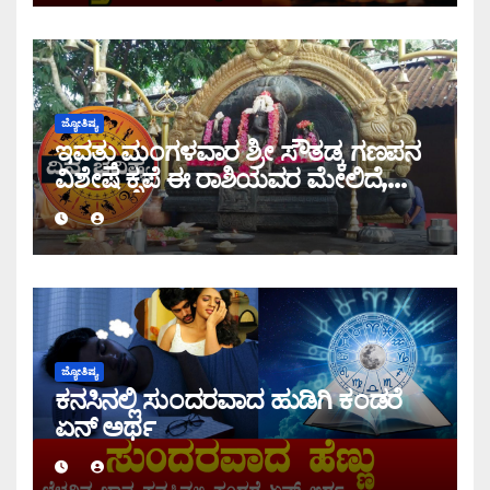
ಜ್ಯೋತಿಷ್ಯ
ಇವತ್ತು ಮಂಗಳವಾರ ಶ್ರೀ ಸೌತಡ್ಕ ಗಣಪನ
ವಿಶೇಷ ಕೃಪೆ ಈ ರಾಶಿಯವರ ಮೇಲಿದೆ,
ಇಂದಿನ ರಾಶಿ ಭವಿಷ್ಯ ತಿಳಿಯಿರಿ
ಜ್ಯೋತಿಷ್ಯ
ಕನಸಿನಲ್ಲಿ ಸುಂದರವಾದ ಹುಡಿಗಿ ಕಂಡರೆ
ಏನ್ ಅರ್ಥ